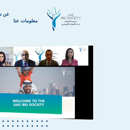
عن داء
معلومات عنا