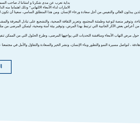
بداية نعرب عن مدى شكرنا و امتناننا لـ صاحب السم
الامارات لداء الأمعاء الالتهابي” وذلك اهتماما منه ا
 الذين يبذلون الغالي والنفيس من أجل سعادة ورخاء الإنسان. ومن هذا المنطلق السامي، سعينا أن تكون
ة، وتوفير منصة لتوعية وطمئنة المجتمع، وتعزيز الثقافة الصحية، والتشجيع على تبادل المعرفة والمش
حد من أعراض بعض الآثار الجانبية التي ترتبط بهذا المرض، وتوفير بيئة آمنة وصحية، ليتمكن المرضى من مت
حول مرض التهاب الأمعاء ومناقشة التحديات التي يواجهها المرضى، وطرح الحلول التي من الممكن تنفيذ
هادفة ، لنواصل مسيرة النمو والتطور وبناء الإنسان، ونشر الخير والسعادة والتفاؤل والأمل في مجتمعن
ا